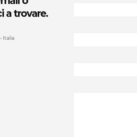
email o
 a trovare.
 Italia