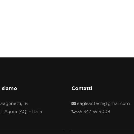
 siamo
Contatti
Dragonetti, 18
eagle3dtech@gmail.com
L’Aquila (AQ) – Italia
+39 347 6514008