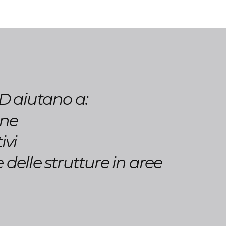
3D aiutano a:
one
ivi
e delle
strutture in aree