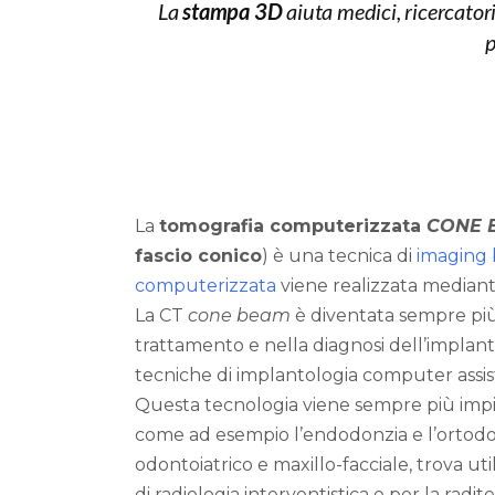
La
stampa 3D
aiuta medici, ricercator
p
La
tomografia computerizzata
CONE 
fascio conico
) è una tecnica di
imaging
computerizzata
viene realizzata mediante
La CT
cone beam
è diventata sempre più
trattamento e nella diagnosi dell’implanto
tecniche di implantologia computer assist
Questa tecnologia viene sempre più impie
come ad esempio l’endodonzia e l’ortodonz
odontoiatrico e maxillo-facciale, trova u
di radiologia interventistica e per la rad