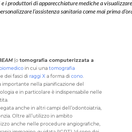
i e i produttori di apparecchiature mediche a visualizzar
ersonalizzare l’assistenza sanitaria come mai prima d’or
BEAM
(o
tomografia computerizzata a
 biomedico
in cui una
tomografia
 dei fasci di
raggi X
a forma di
cono
.
 importante nella pianificazione del
logia e in particolare è indispensabile nelle
ita.
gata anche in altri campi dell’odontoiatria,
ia. Oltre all’utilizzo in ambito
tilizzo anche nelle procedure angiografiche,
iterapia immagine-guidata (IGRT). Vi sono dei